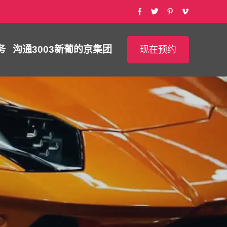
务
沟通
3003新葡的京集团
现在预约