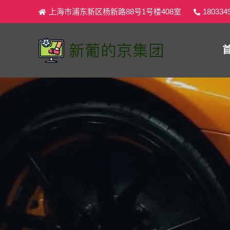
上海市浦东新区杨新路88号1号楼408室
180334