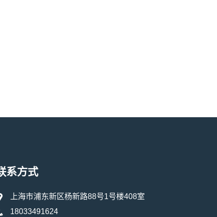
联系方式
上海市浦东新区杨新路88号1号楼408室
18033491624