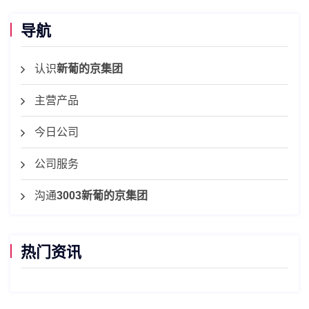
导航
认识
新葡的京集团
主营产品
今日公司
公司服务
沟通
3003新葡的京集团
热门资讯