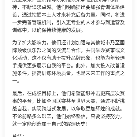
神，不断追求卓越。他们明确提出要加强青训体系建
设，通过挖掘本土人才来补充后备力量。同时，将进
一步完善管理机制，引入更专业的人才参与到运营及
训练中，以确保持续健康的发展。
为了扩大影响力，他们还计划加强与其他城市乃至国
际顶级俱乐部之间的交流与合作，共同举办赛事或文
化活动，这不仅有助于提升品牌形象，也能为年轻选
手提供更多展示自我的平台。此外，加大投入改善设
施条件，提高训练环境质量，也是未来工作的重点之
一。
最后，在成绩目标上，他们希望能够冲击更高层次赛
事的平台，比如全国联赛甚至世界大赛，通过不断挑
战自我，实现跨越式发展，以争取更加辉煌的成就。
不论前路多么艰辛，他们始终坚信，只要坚持努力，
就一定能创造属于自己的辉煌历史！
总结：