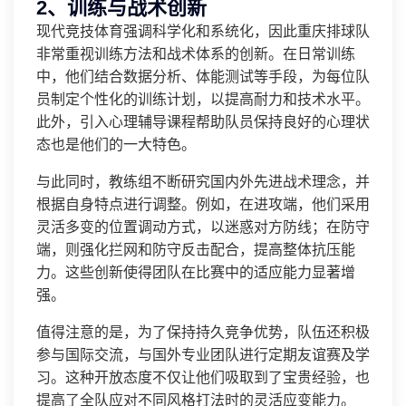
2、训练与战术创新
现代竞技体育强调科学化和系统化，因此重庆排球队
非常重视训练方法和战术体系的创新。在日常训练
中，他们结合数据分析、体能测试等手段，为每位队
员制定个性化的训练计划，以提高耐力和技术水平。
此外，引入心理辅导课程帮助队员保持良好的心理状
态也是他们的一大特色。
与此同时，教练组不断研究国内外先进战术理念，并
根据自身特点进行调整。例如，在进攻端，他们采用
灵活多变的位置调动方式，以迷惑对方防线；在防守
端，则强化拦网和防守反击配合，提高整体抗压能
力。这些创新使得团队在比赛中的适应能力显著增
强。
值得注意的是，为了保持持久竞争优势，队伍还积极
参与国际交流，与国外专业团队进行定期友谊赛及学
习。这种开放态度不仅让他们吸取到了宝贵经验，也
提高了全队应对不同风格打法时的灵活应变能力。