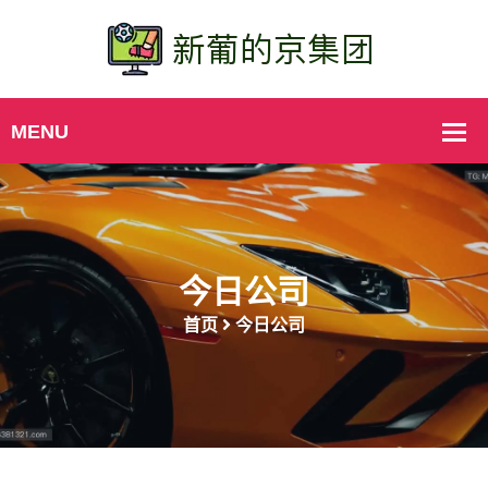
今日公司
首页
今日公司